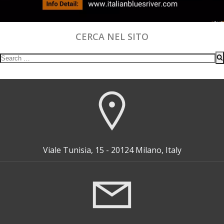
CERCA NEL SITO
Search
for:
Viale Tunisia, 15 - 20124 Milano, Italy