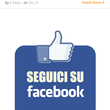
Read more
by
Il Blues
on
Dic 31