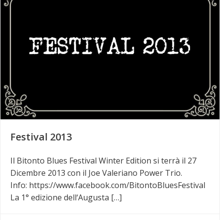
Festival 2013
Il Bitonto Blues Festival Winter Edition si terrà il 27
Dicembre 2013 con il Joe Valeriano Power Trio.
Info: https://www.facebook.com/BitontoBluesFestival
La 1° edizione dell‘Augusta […]