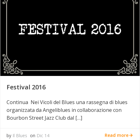
Festival 2016
Continua Nei Vicoli del Blues una rassegna di blues
organizzata da Angeliblues in collaborazione con
Bourbon Street Jazz Club dal […]
Read more
by
Il Blues
on
Dic 14