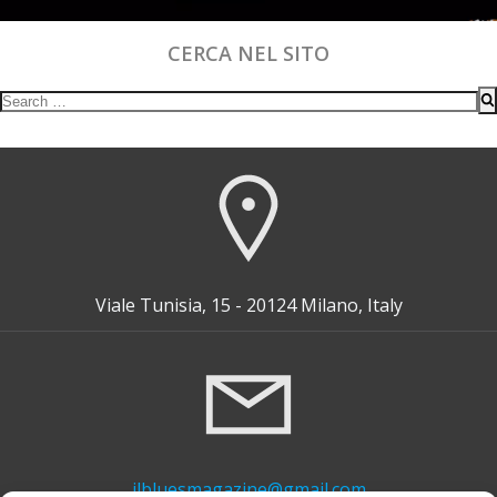
CERCA NEL SITO
Search
for:
Viale Tunisia, 15 - 20124 Milano, Italy
ilbluesmagazine@gmail.com