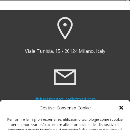
for:
Viale Tunisia, 15 - 20124 Milano, Italy
ilbluesmagazine@gmail.com
Gestisci Consenso Cookie
Per fornire le migliori esperienze, utilizziamo tecnologie come i cookie
per memorizzare e/o accedere alle informazioni del dispositivo. Il
consenso a queste tecnologie ci permetterà di elaborare dati come il