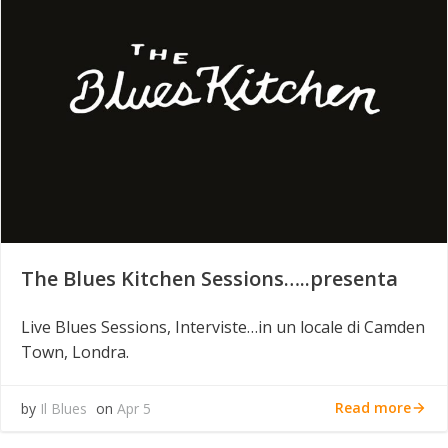
The Blues Kitchen Sessions…..presenta
Live Blues Sessions, Interviste…in un locale di Camden
Town, Londra.
Read more
by
Il Blues
on
Apr 5