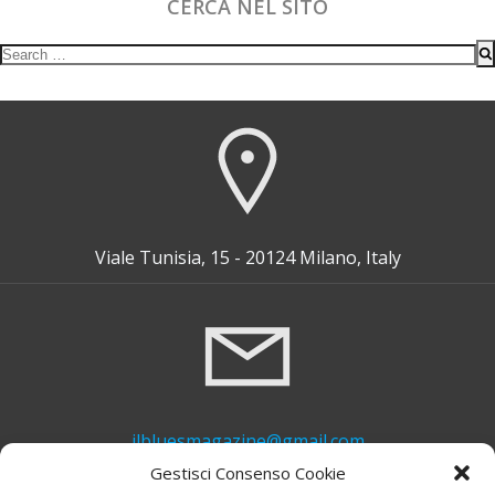
CERCA NEL SITO
Search
for:
Viale Tunisia, 15 - 20124 Milano, Italy
ilbluesmagazine@gmail.com
Gestisci Consenso Cookie