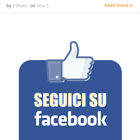
Read more
by
Il Blues
on
Nov 5