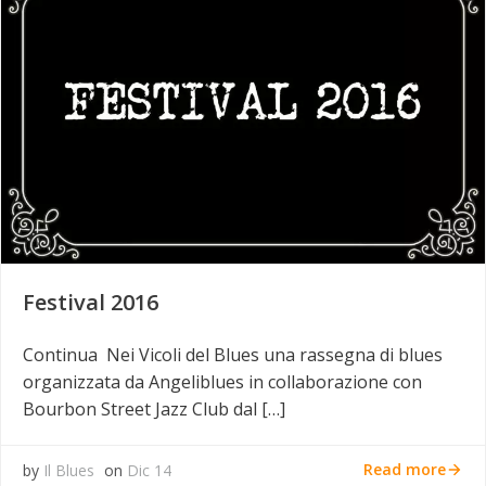
Festival 2016
Continua Nei Vicoli del Blues una rassegna di blues
organizzata da Angeliblues in collaborazione con
Bourbon Street Jazz Club dal […]
Read more
by
Il Blues
on
Dic 14