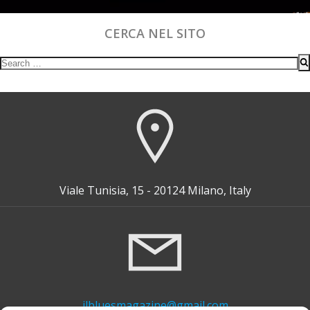
CERCA NEL SITO
Search
for:
Viale Tunisia, 15 - 20124 Milano, Italy
ilbluesmagazine@gmail.com