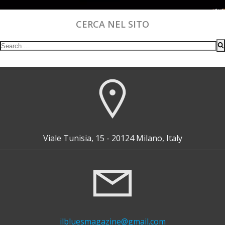
CERCA NEL SITO
Search
for:
Viale Tunisia, 15 - 20124 Milano, Italy
ilbluesmagazine@gmail.com