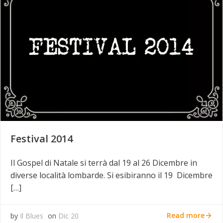
Festival 2014
Il Gospel di Natale si terrà dal 19 al 26 Dicembre in
diverse località lombarde. Si esibiranno il 19 Dicembre
[…]
Read more
by
Il Blues
on
Dic 20