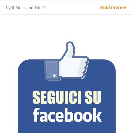
Read more
by
Il Blues
on
Dic 31