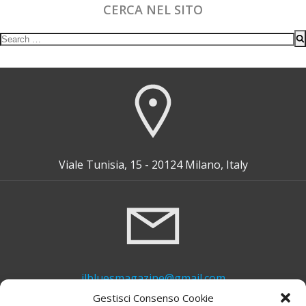
CERCA NEL SITO
Search
for:
Viale Tunisia, 15 - 20124 Milano, Italy
ilbluesmagazine@gmail.com
Gestisci Consenso Cookie