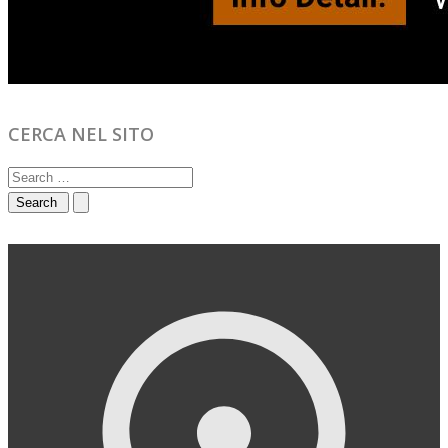
CERCA NEL SITO
Search
for: