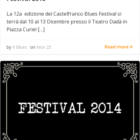
La 12a edizione del Castelfranco Blues Festival si
terrà dal 10 al 13 Dicembre presso il Teatro Dadà in
Piazza Curiel […]
Read more
by
Il Blues
on
Nov 25