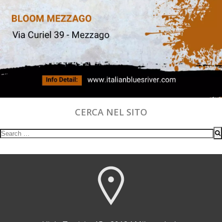
CERCA NEL SITO
Search
for: