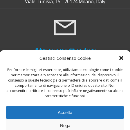
Viale Tunisia, 15 - 20124 Milano, Italy
ilbluesmagazine@gmail.com
Gestisci Consenso Cookie
Per fornire le migliori esperienze, utilizziamo tecnologie come i cookie
per memorizzare e/o accedere alle informazioni del dispositivo. Il
consenso a queste tecnologie ci permetterà di elaborare dati come il
comportamento di navigazione o ID unici su questo sito. Non
acconsentire o ritirare il consenso può influire negativamente su alcune
caratteristiche e funzioni.
+39 339 748 6635
Accetta
Nega