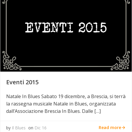
Eventi 2015
Natale In Blues Sabato 19 dicembre, a Brescia, si terrà
la rassegna musicale Natale in Blues, organizzata
dall’Associazione Brescia In Blues. Dalle […]
Read more
by
Il Blues
on
Dic 16