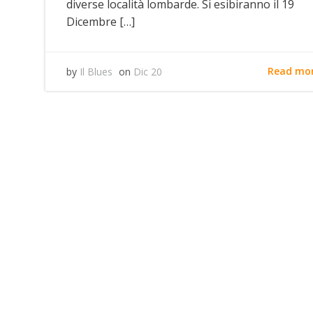
diverse località lombarde. Si esibiranno il 19
Dicembre […]
Read mo
by
Il Blues
on
Dic 20