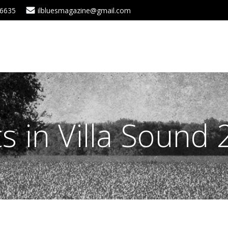
 6635
ilbluesmagazine@gmail.com
s in Villa Sound