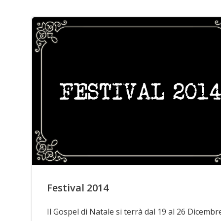
Festival 2014
Il Gospel di Natale si terrà dal 19 al 26 Dicembr