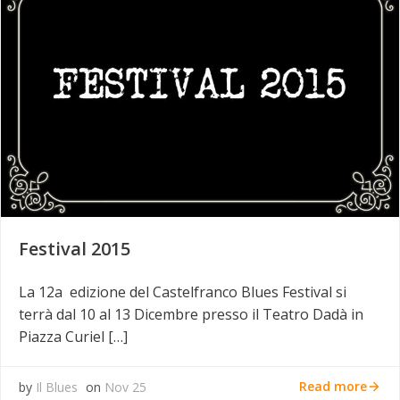
Festival 2015
La 12a edizione del Castelfranco Blues Festival si
terrà dal 10 al 13 Dicembre presso il Teatro Dadà in
Piazza Curiel […]
Read more
by
Il Blues
on
Nov 25