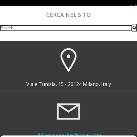
CERCA NEL SITO
Search
for:
Viale Tunisia, 15 - 20124 Milano, Italy
ilbluesmagazine@gmail.com