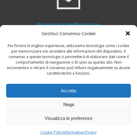
ilbluesmagazine@gmail.com
Gestisci Consenso Cookie
Per fornire le migliori esperienze, utilizziamo tecnologie come i cookie
per memorizzare e/o accedere alle informazioni del dispositivo. Il
consenso a queste tecnologie ci permetterà di elaborare dati come il
comportamento di navigazione o ID unici su questo sito. Non
acconsentire o ritirare il consenso può influire negativamente su alcune
caratteristiche e funzioni.
+39 339 748 6635
Accetta
Nega
Visualizza le preferenze
© 2026 Il Blues Magazine. Powered by
A-Z Blues
Cookie Policy
Informativa Privacy