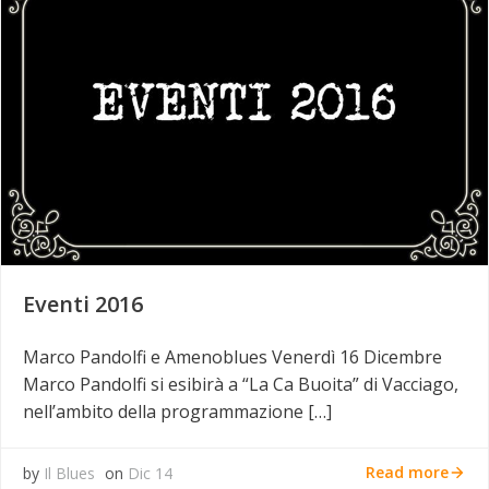
Eventi 2016
Marco Pandolfi e Amenoblues Venerdì 16 Dicembre
Marco Pandolfi si esibirà a “La Ca Buoita” di Vacciago,
nell’ambito della programmazione […]
Read more
by
Il Blues
on
Dic 14