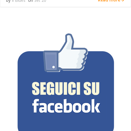
by
Il Blues
on
Set 20