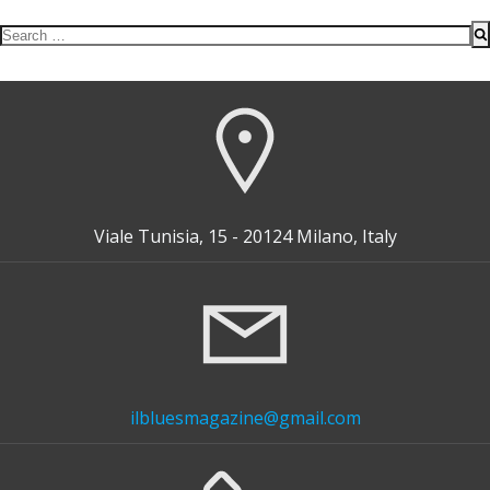
Search
for:
Viale Tunisia, 15 - 20124 Milano, Italy
ilbluesmagazine@gmail.com