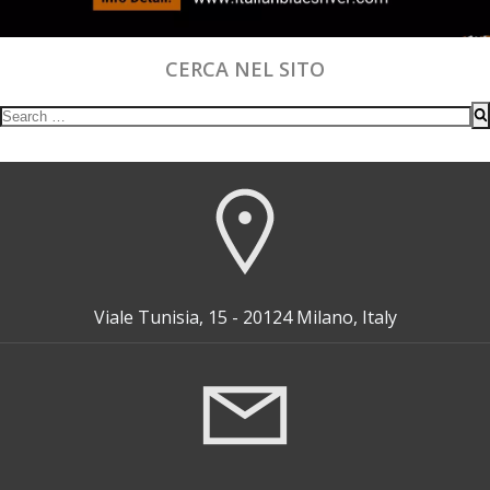
CERCA NEL SITO
Search
for:
Viale Tunisia, 15 - 20124 Milano, Italy