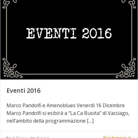
Eventi 2016
Marco Pandolfi e Amenoblues Venerdì 16 Dicembre
Marco Pandolfi si esibirà a “La Ca Buoita” di Vacciago,
nell’ambito della programmazione […]
Read more