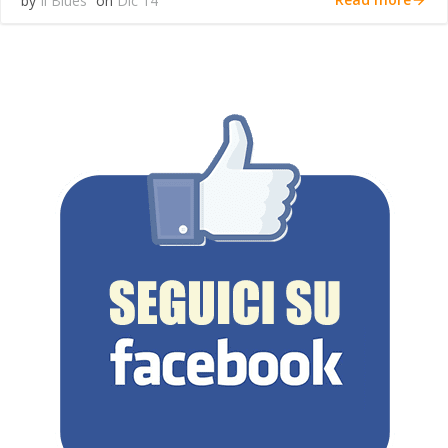
by
Il Blues
on
Dic 14