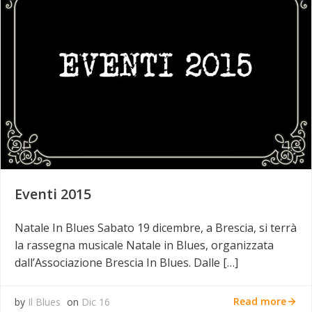
Eventi 2015
Natale In Blues Sabato 19 dicembre, a Brescia, si terrà
la rassegna musicale Natale in Blues, organizzata
dall’Associazione Brescia In Blues. Dalle […]
Read more
by
Il Blues
on
Dic 16