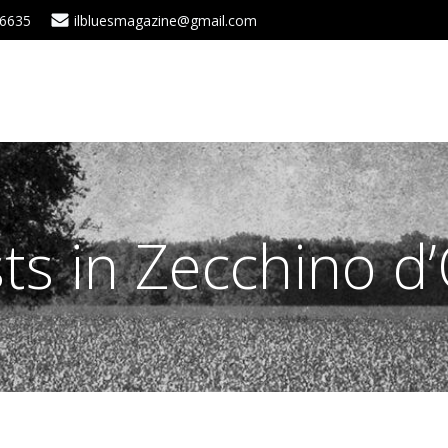
 6635
ilbluesmagazine@gmail.com
ts in Zecchino d