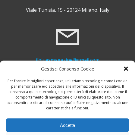
Viale Tunisia, 15 - 20124 Milano, Italy
ilbluesmagazine@gmail.com
Gestisci Consenso Cookie
Per fornire le migliori esperienze, utilizziamo tecnologie come i cookie
per memorizzare e/o accedere alle informazioni del dispositivo. Il
consenso a queste tecnologie ci permetterà di elaborare dati come il
comportamento di navigazione o ID unici su questo sito. Non
acconsentire o ritirare il consenso può influire negativamente su alcune
caratteristiche e funzioni.
+39 339 748 6635
Accetta