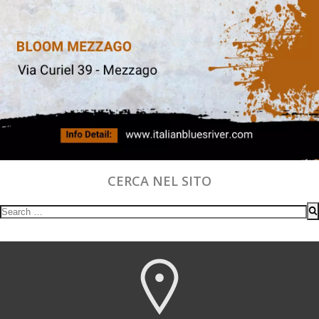
CERCA NEL SITO
Search
for: