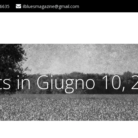
 6635
ilbluesmagazine@gmail.com
ts in Giugno 10, 