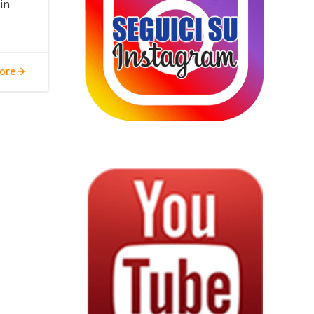
in
ore