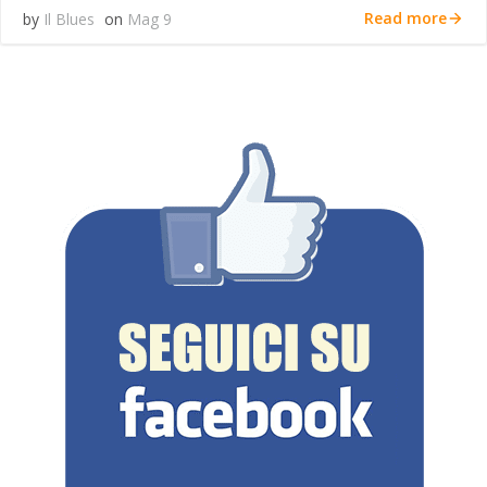
Read more
by
Il Blues
on
Mag 9