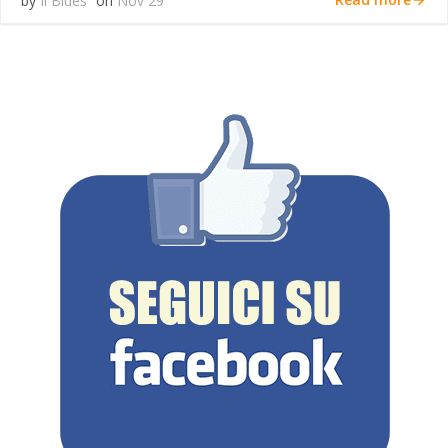
by
Il Blues
on
Nov 29