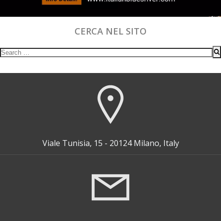
CERCA NEL SITO
Search
for:
Viale Tunisia, 15 - 20124 Milano, Italy