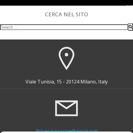
CERCA NEL SITO
Search
for:
Viale Tunisia, 15 - 20124 Milano, Italy
ilbluesmagazine@gmail.com