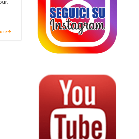
our,
ore