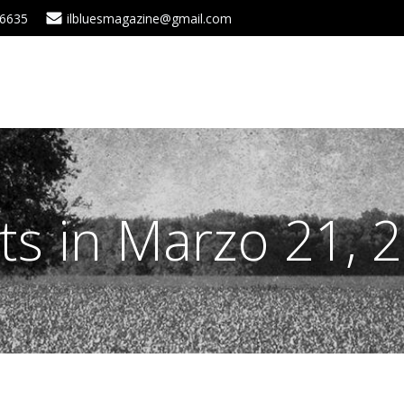
 6635
ilbluesmagazine@gmail.com
ts in Marzo 21, 