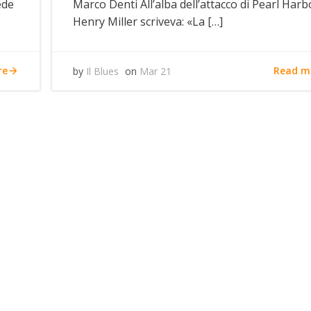
ede
Marco Denti All’alba dell’attacco di Pearl Harb
Henry Miller scriveva: «La […]
re
Read m
by
Il Blues
on
Mar 21