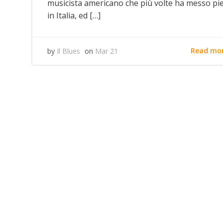
musicista americano che più volte ha messo pi
in Italia, ed […]
Read mo
by
Il Blues
on
Mar 21