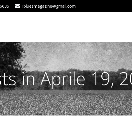
 6635
ilbluesmagazine@gmail.com
ts in Aprile 19, 