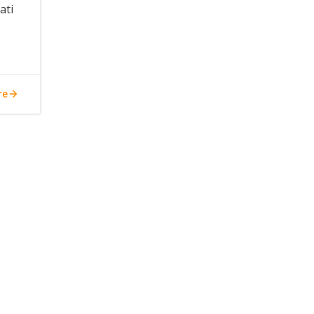
ati
re