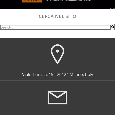
CERCA NEL SITO
Search
for:
Viale Tunisia, 15 - 20124 Milano, Italy