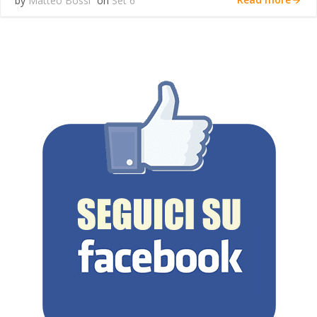
by
Matteo Bossi
on
Set 6