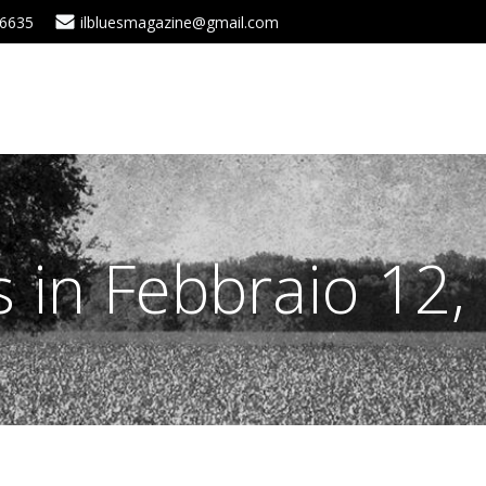
 6635
ilbluesmagazine@gmail.com
s in Febbraio 12,