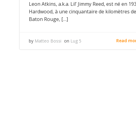
Leon Atkins, a.k.a. Lil’ Jimmy Reed, est né en 19
Hardwood, à une cinquantaire de kilomètres d
Baton Rouge, […]
Read mo
by
Matteo Bossi
on
Lug 5