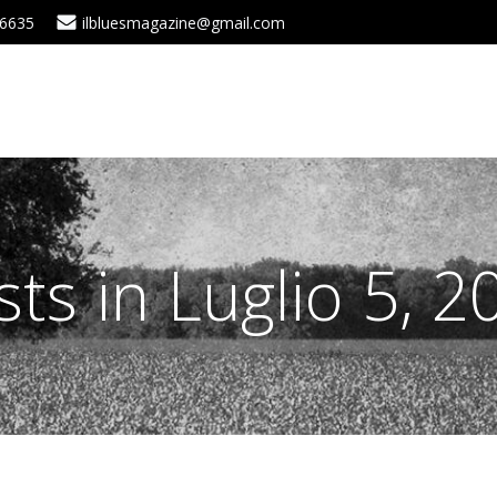
 6635
ilbluesmagazine@gmail.com
sts in Luglio 5, 2