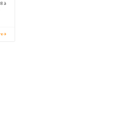
38 à
e
re