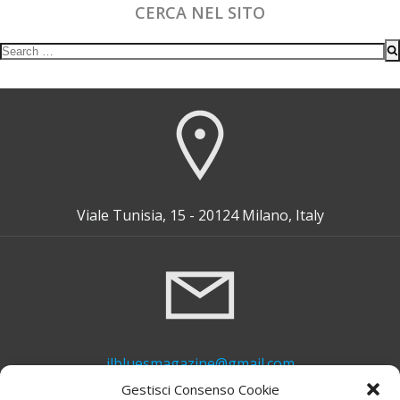
CERCA NEL SITO
Search
for:
Viale Tunisia, 15 - 20124 Milano, Italy
ilbluesmagazine@gmail.com
Gestisci Consenso Cookie