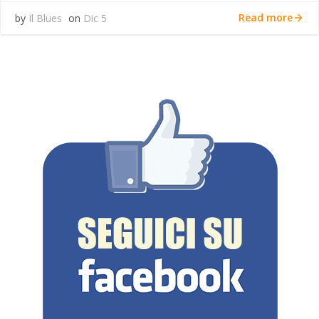
Read more
by
Il Blues
on
Dic 5