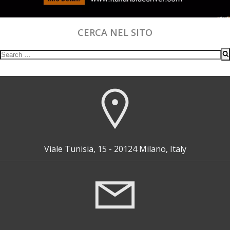
CERCA NEL SITO
Search
for:
Viale Tunisia, 15 - 20124 Milano, Italy