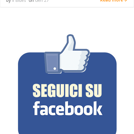
by
Il Blues
on
Gen 27