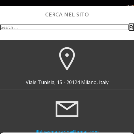
CERCA NEL SITO
Search
for:
Viale Tunisia, 15 - 20124 Milano, Italy
ilbluesmagazine@gmail.com