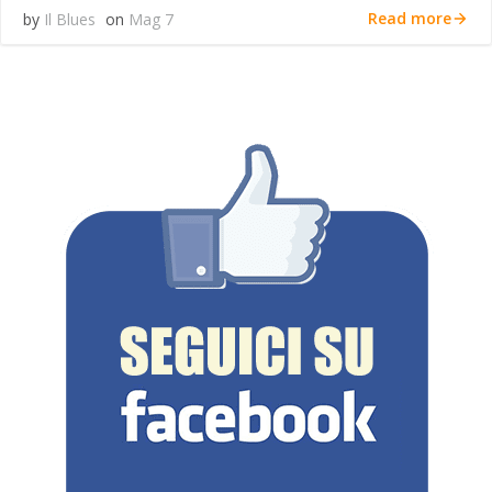
Read more
by
Il Blues
on
Mag 7