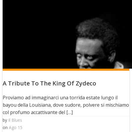
A Tribute To The King Of Zydeco
Proviamo ad immaginarci una torrida estate lungo il
bayou della Louisiana, dove sudore, polvere si mischiamo
col profumo accattivante del […]
by
Il Blues
on
Ago 15