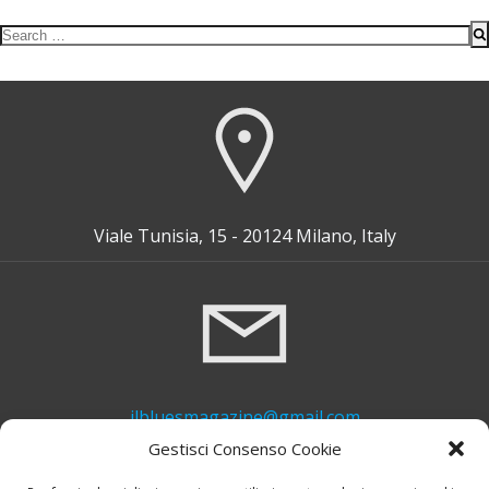
Search
for:
Viale Tunisia, 15 - 20124 Milano, Italy
ilbluesmagazine@gmail.com
Gestisci Consenso Cookie