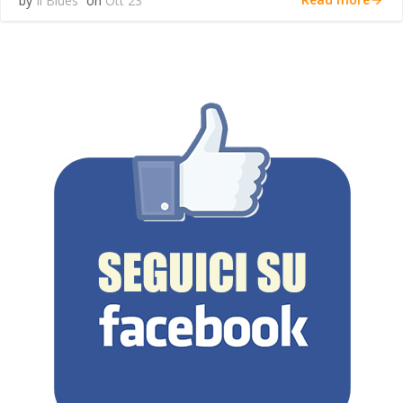
by
Il Blues
on
Ott 23