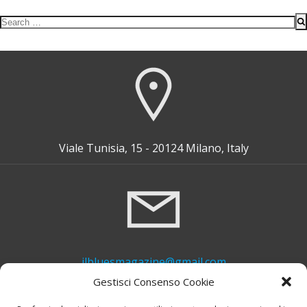
Search
for:
Viale Tunisia, 15 - 20124 Milano, Italy
ilbluesmagazine@gmail.com
Gestisci Consenso Cookie