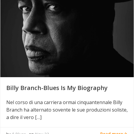
Billy Branch-Blues Is My Biography
Nel corso di una carriera ormai cinquantennale Billy
Branch ha alternato sovente le sue produzioni soliste,
a dire il vero […]
Read more