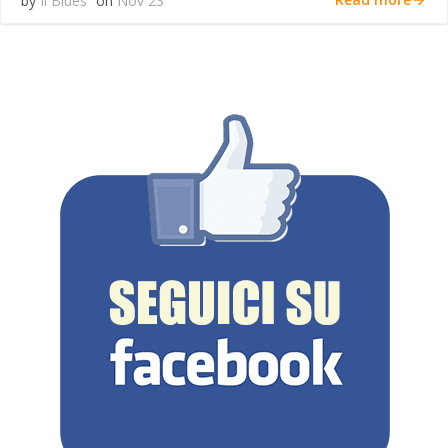
by
Il Blues
on
Nov 23