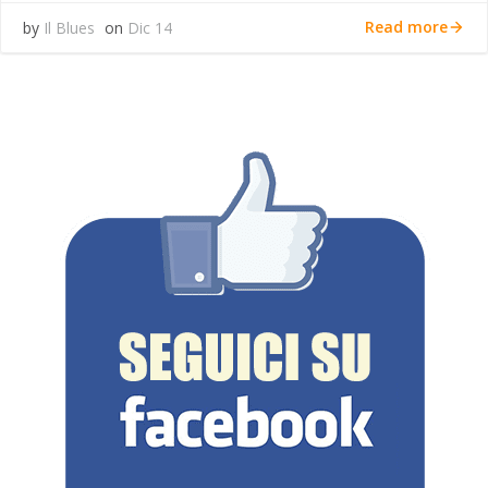
Read more
by
Il Blues
on
Dic 14