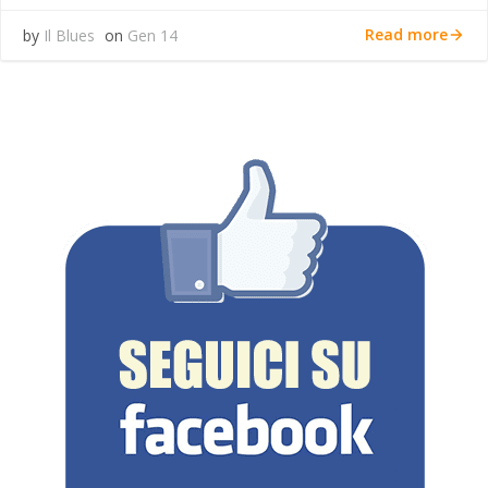
Read more
by
Il Blues
on
Gen 14