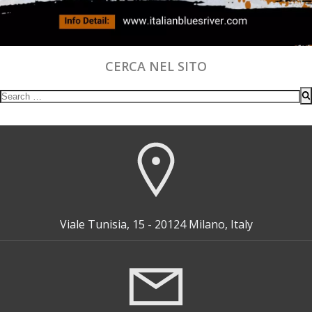
CERCA NEL SITO
Search
for:
Viale Tunisia, 15 - 20124 Milano, Italy