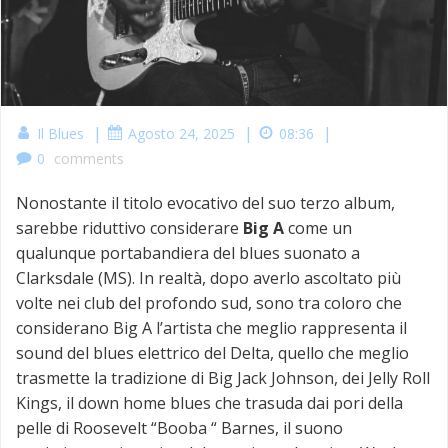
|
|
|
Il Blues
Agosto 24, 2025
08:36
0
comments
Nonostante il titolo evocativo del suo terzo album,
sarebbe riduttivo considerare
Big A
come un
qualunque portabandiera del blues suonato a
Clarksdale (MS). In realtà, dopo averlo ascoltato più
volte nei club del profondo sud, sono tra coloro che
considerano Big A l’artista che meglio rappresenta il
sound del blues elettrico del Delta, quello che meglio
trasmette la tradizione di Big Jack Johnson, dei Jelly Roll
Kings, il down home blues che trasuda dai pori della
pelle di Roosevelt “Booba “ Barnes, il suono