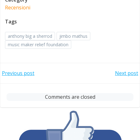
Recensioni
Tags
anthony big a sherrod
jimbo mathus
music maker relief foundation
Post
Post
Previous post
Next post
navigation
navigation
Comments are closed