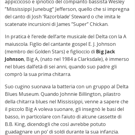
appiccicoso e ipnotico del compianto bassista Wesley
”Mississippi Junebug“ Jefferson, quello che si impregna
del canto di Josh ‘Razorblade’ Steward o che imita le
scatenate incursioni di James ”Super” Chickan.
In pratica è l’erede dell’arte musicale del Delta con la A
maiuscola. Figlio del cantante gospel E. J. Johnson
(membro dei Golden Stars) e figlioccio di
Big Jack
Johnson
, Big A, (nato nel 1984 a Clarksdale), è immerso
nel blues dall’età di sei anni, quando suo padre gli
comprò la sua prima chitarra.
Suo cugino suonava la batteria con un gruppo al Delta
Blues Museum. Quando Johnnie Billington, pilastro
della chitarra blues nel Mississippi, venne a sapere che
il piccolo Big A voleva suonare, gli insegnò le basi del
basso, in particolare con l’aiuto di alcune cassette di
B.B. King, dicendogli che così avrebbe potuto
guadagnare un po’ di soldi durante la sua infanzia.