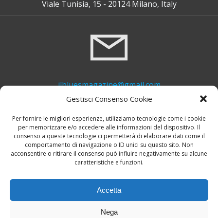
Viale Tunisia, 15 - 20124 Milano, Italy
ilbluesmagazine@gmail.com
Gestisci Consenso Cookie
Per fornire le migliori esperienze, utilizziamo tecnologie come i cookie
per memorizzare e/o accedere alle informazioni del dispositivo. Il
consenso a queste tecnologie ci permetterà di elaborare dati come il
comportamento di navigazione o ID unici su questo sito. Non
acconsentire o ritirare il consenso può influire negativamente su alcune
caratteristiche e funzioni.
+39 339 748 6635
Accetta
Nega