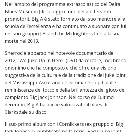
Nell’ambito del programma extrascolastico del Delta
Blues Museum (di cui oggi è uno dei più ferventi
promotori), Big A è stato formato dal suo mentore alla
scuola dell’eccellenza e ha continuato a suonare con lui
nel suo gruppo J.B. and the Midnighters fino alla sua
morte nel 2013.
Sherrod è apparso nel notevole documentario del
2012, “We Juke Up In Here” (DVD da cercare), nel brano
omonimo che ha composto e che offre una visione
suggestiva della cultura e della tradizione dei juke joint
del Mississippi. Ascoltandolo, si rimane colpiti dalle
reminiscenze del tocco e della brillantezza del gioco del
compianto Big Jack Johnson. Nel corso dell’ultimo
decennio, Big A ha anche valorizzato il blues di
Clarksdale su disco.
Il suo primo album con i Cornlickers (ex gruppo di Big
Jack Johnson), pubblicato nella serie “Red’s Juke Joint