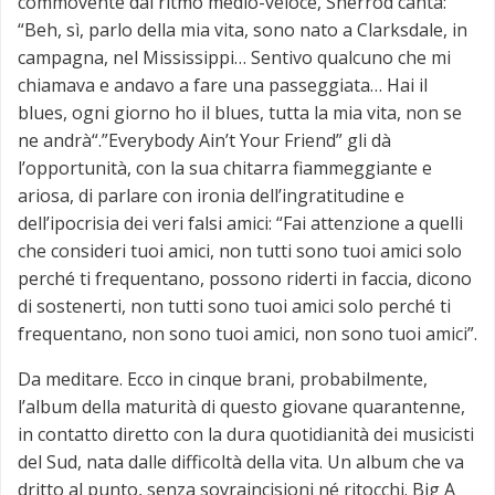
commovente dal ritmo medio-veloce, Sherrod canta:
“Beh, sì, parlo della mia vita, sono nato a Clarksdale, in
campagna, nel Mississippi… Sentivo qualcuno che mi
chiamava e andavo a fare una passeggiata… Hai il
blues, ogni giorno ho il blues, tutta la mia vita, non se
ne andrà“.”Everybody Ain’t Your Friend” gli dà
l’opportunità, con la sua chitarra fiammeggiante e
ariosa, di parlare con ironia dell’ingratitudine e
dell’ipocrisia dei veri falsi amici: “Fai attenzione a quelli
che consideri tuoi amici, non tutti sono tuoi amici solo
perché ti frequentano, possono riderti in faccia, dicono
di sostenerti, non tutti sono tuoi amici solo perché ti
frequentano, non sono tuoi amici, non sono tuoi amici”.
Da meditare. Ecco in cinque brani, probabilmente,
l’album della maturità di questo giovane quarantenne,
in contatto diretto con la dura quotidianità dei musicisti
del Sud, nata dalle difficoltà della vita. Un album che va
dritto al punto, senza sovraincisioni né ritocchi. Big A