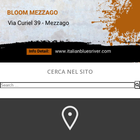
CERCA NEL SITO
Search
for: