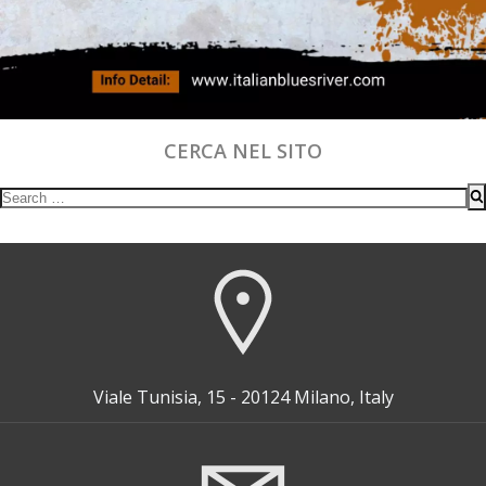
CERCA NEL SITO
Search
for:
Viale Tunisia, 15 - 20124 Milano, Italy