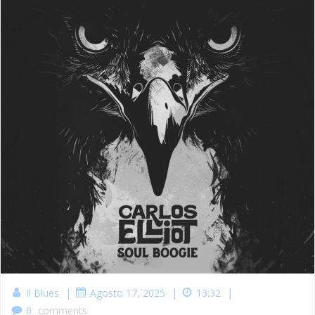
|
|
|
Il Blues
Agosto 17, 2025
13:32
0
comments