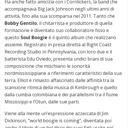
Ha anche fatto amicizia con i Cornlickers, la band che
accompagnava Big Jack Johnson negli ultimi anni di
attività, fino alla sua scomparsa nel 2011. Tanto che
Bobby Gentilo
, il chitarrista e produttore di quella
formazione è diventato suo collaboratore fisso e
questo
Soul Boogie
è il quinto album che realizzano
assieme. Registrato in presa diretta al Right Coast
Recording Studio in Pennsylvania, con loro due e il
batterista Edu Oviedo, presenta undici brani di sua
composizione che mischiano le sonorità
nordmississippiane a riferimenti caratteristici della sua
terra. Elliot è rimasto affascinato dalle affinità tra la
scansione ritmica della musica di Kimbrough e quello
dalla cumbia colombiana e dei parallelismi tra il fiume
Mississippi e l’Otun, dalle sue parti.
Viene alla mente un’espressione azzeccata di Jim
Dickinson, “world boogie is coming”, diventata poi
anche il titolo di un bel disco dei suoi figli uscito nel