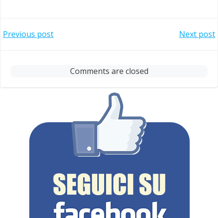
Post
Post
Previous post
Next post
navigation
navigation
Comments are closed