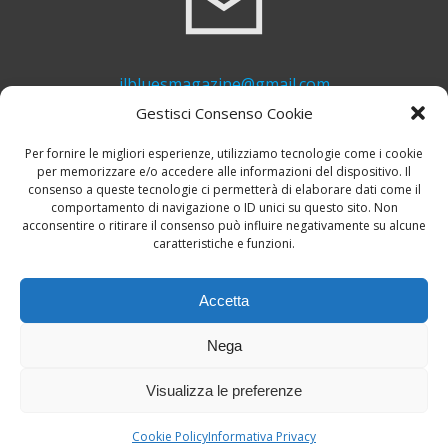
ilbluesmagazine@gmail.com
Gestisci Consenso Cookie
Per fornire le migliori esperienze, utilizziamo tecnologie come i cookie
per memorizzare e/o accedere alle informazioni del dispositivo. Il
consenso a queste tecnologie ci permetterà di elaborare dati come il
comportamento di navigazione o ID unici su questo sito. Non
acconsentire o ritirare il consenso può influire negativamente su alcune
caratteristiche e funzioni.
+39 339 748 6635
Accetta
Nega
Visualizza le preferenze
© 2026 Il Blues Magazine. Powered by
A-Z Blues
Cookie Policy
Informativa Privacy