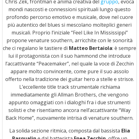
Chris Zek, frontman e anima creativa del
gruppo
, evoca
mondi nascosti e connessioni spirituali lungo questo
profondo percorso emotivo e musicale, dove nel cuore
più autentico del blues si mescolano molteplici generi
musicali. Proprio l’iniziale “Feel Like In Mississippi”
propone venature southern, arricchite con le sonorità
che ci regalano le tastiere di
Matteo Bertaiola
: è sempre
lui il protagonista con il suo hammond che introduce
l’accattivante “Peacemaker”, nel quale la voce di Zecchin
appare molto convincente, come pure il suo assolo
offerto nella tradizione dei guitar hero a stelle e strisce.
L’eccellente title track strumentale richiama
immediatamente gli Allman Brothers, che vengono
appunto omaggiati con i dialoghi fra i due strumenti
solisti e che risentiamo ancora nell’accattivante “Way
Back Home”, nuovamente intrisa di venature southern.
La solida sezione ritmica, composta dal bassista
Elia
Pasqualin
e dal batterista
Enea Zecchin
, offre un