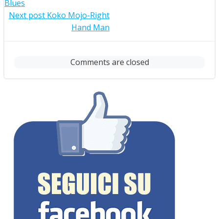
navigation
Blues
Post
Next post
Koko Mojo-Right
Hand Man
navigation
Comments are closed