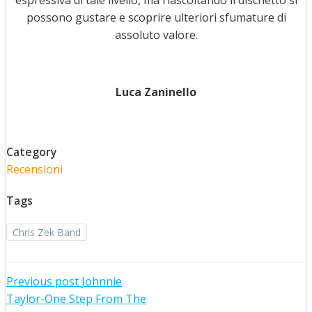
espressiva di tale livello, ma riascoltando il dischetto si
possono gustare e scoprire ulteriori sfumature di
assoluto valore.
Luca Zaninello
Category
Recensioni
Tags
Chris Zek Band
Post
Previous post
Johnnie
Taylor-One Step From The