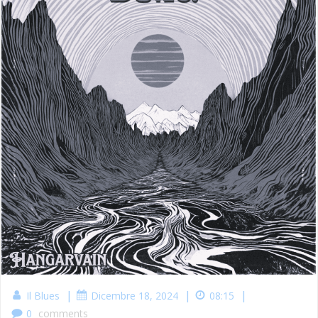
|
|
|
Il Blues
Dicembre 18, 2024
08:15
0
comments