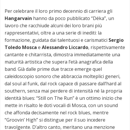
Per celebrare il loro primo decennio di carriera gli
Hangarvain
hanno da poco pubblicato “Déka”, un
lavoro che racchiude alcuni dei loro brani più
rappresentativi, oltre a una serie di inediti: la
formazione, guidata dai talentuosi e carismatici
Sergio
Toledo Mosca
e
Alessandro Liccardo
, rispettivamente
cantante e chitarrista, dimostra immediatamente una
maturità artistica che supera l’età anagrafica della
band. Già dalle prime due tracce emerge quel
caleidoscopio sonoro che abbraccia molteplici generi,
dal soul al funk, dal rock capace di passare dall’hard al
southern, senza mai perdere di intensità né la propria
identità blues: “Still on The Run” è un ottimo inizio che
mette in risalto le doti vocali di Mosca, con un sound
che affonda decisamente nel rock blues, mentre
“Groovin’ High” si distingue per il suo incedere
travolgente. D’altro canto, meritano una menzione