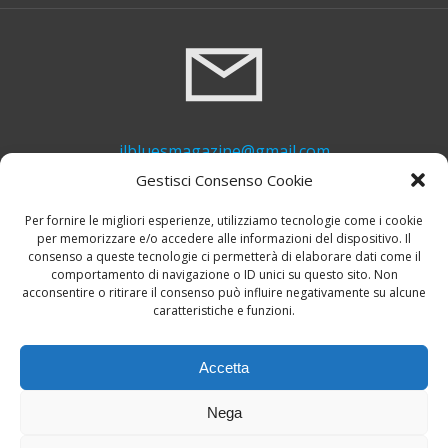
ilbluesmagazine@gmail.com
Gestisci Consenso Cookie
Per fornire le migliori esperienze, utilizziamo tecnologie come i cookie
per memorizzare e/o accedere alle informazioni del dispositivo. Il
consenso a queste tecnologie ci permetterà di elaborare dati come il
comportamento di navigazione o ID unici su questo sito. Non
acconsentire o ritirare il consenso può influire negativamente su alcune
caratteristiche e funzioni.
+39 339 748 6635
Accetta
Nega