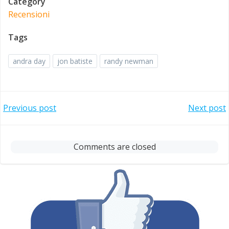
Category
Recensioni
Tags
andra day
jon batiste
randy newman
Post
Post
Previous post
Next post
navigation
navigation
Comments are closed