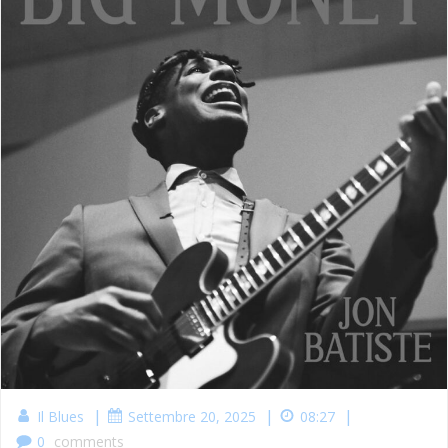
|
|
|
Il Blues
Settembre 20, 2025
08:27
0
comments