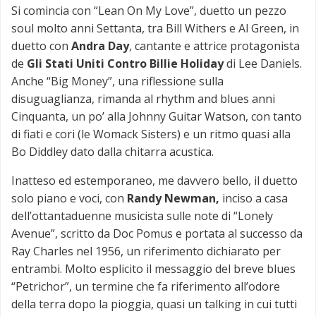
Si comincia con “Lean On My Love”, duetto un pezzo
soul molto anni Settanta, tra Bill Withers e Al Green, in
duetto con
Andra Day
, cantante e attrice protagonista
de
Gli Stati Uniti Contro Billie Holiday
di Lee Daniels.
Anche “Big Money”, una riflessione sulla
disuguaglianza, rimanda al rhythm and blues anni
Cinquanta, un po’ alla Johnny Guitar Watson, con tanto
di fiati e cori (le Womack Sisters) e un ritmo quasi alla
Bo Diddley dato dalla chitarra acustica.
Inatteso ed estemporaneo, me davvero bello, il duetto
solo piano e voci, con
Randy Newman,
inciso a casa
dell’ottantaduenne musicista sulle note di “Lonely
Avenue”, scritto da Doc Pomus e portata al successo da
Ray Charles nel 1956, un riferimento dichiarato per
entrambi. Molto esplicito il messaggio del breve blues
“Petrichor”, un termine che fa riferimento all’odore
della terra dopo la pioggia, quasi un talking in cui tutti