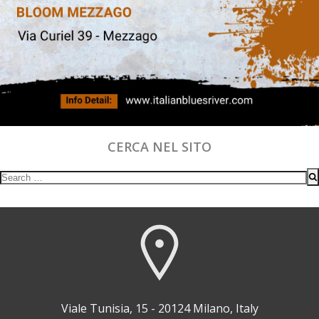
CERCA NEL SITO
Search
for:
Viale Tunisia, 15 - 20124 Milano, Italy