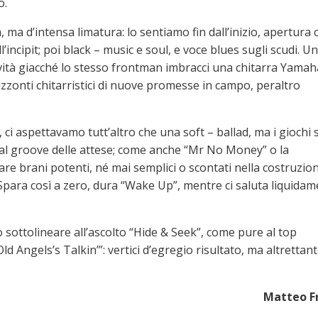
o.
 ma d’intensa limatura: lo sentiamo fin dall’inizio, apertura 
’incipit; poi black – music e soul, e voce blues sugli scudi. U
novità giacché lo stesso frontman imbracci una chitarra Yamah
rizzonti chitarristici di nuove promesse in campo, peraltro
ci aspettavamo tutt’altro che una soft – ballad, ma i giochi
 al groove delle attese; come anche “Mr No Money” o la
vare brani potenti, né mai semplici o scontati nella costruzio
Spara così a zero, dura “Wake Up”, mentre ci saluta liquida
ottolineare all’ascolto “Hide & Seek”, come pure al top
Old Angels’s Talkin’”: vertici d’egregio risultato, ma altrettan
Matteo F