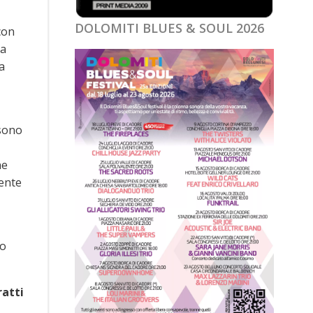
DOLOMITI BLUES & SOUL 2026
con
na
a
 sono
ne
mente
to
ratti