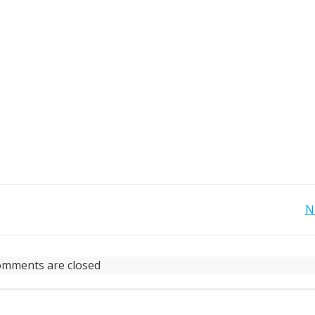
Post
N
navigation
mments are closed