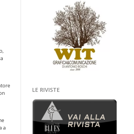
o,
ra
atore
LE RIVISTE
con
he
a a