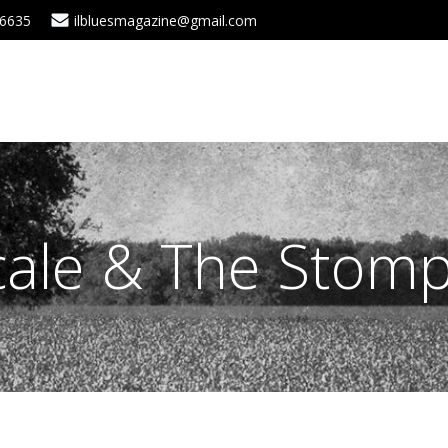
 6635
ilbluesmagazine@gmail.com
cale & The Stom