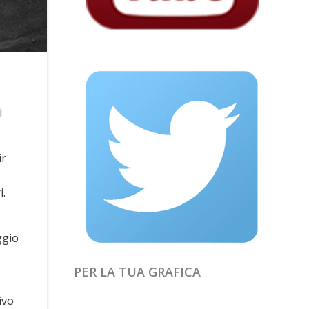
i
ir
i.
ggio
PER LA TUA GRAFICA
ivo