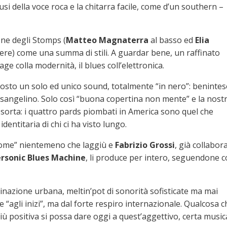
si della voce roca e la chitarra facile, come d’un southern –
ione degli Stomps (
Matteo Magnaterra
al basso ed
Elia
iere) come una summa di stili. A guardar bene, un raffinato
e colla modernità, il blues coll’elettronica.
tosto un solo ed unico sound, totalmente “in nero”: benintes
osangelino. Solo così “buona copertina non mente” e la nost
 sorta: i quattro pards piombati in America sono quel che
ntitaria di chi ci ha visto lungo.
Home” nientemeno che laggiù e
Fabrizio Grossi
, già collabor
rsonic Blues Machine
, li produce per intero, seguendone 
minazione urbana, meltin’pot di sonorità sofisticate ma mai
“agli inizi”, ma dal forte respiro internazionale. Qualcosa c
ù positiva si possa dare oggi a quest’aggettivo, certa music