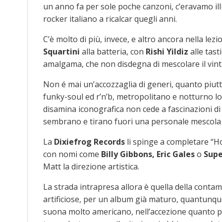
un anno fa per sole poche canzoni, c’eravamo illu
rocker italiano a ricalcar quegli anni.
C’è molto di più, invece, e altro ancora nella lez
Squartini
alla batteria, con
Rishi Yildiz
alle tast
amalgama, che non disdegna di mescolare il vintag
Non é mai un’accozzaglia di generi, quanto piut
funky-soul ed r’n’b, metropolitano e notturno l
disamina iconografica non cede a fascinazioni di
sembrano e tirano fuori una personale mescola ide
La
Dixiefrog Records
li spinge a completare “
con nomi come
Billy Gibbons, Eric Gales
o
Supe
Matt la direzione artistica.
La strada intrapresa allora è quella della conta
artificiose, per un album già maturo, quantunque 
suona molto americano, nell’accezione quanto pi