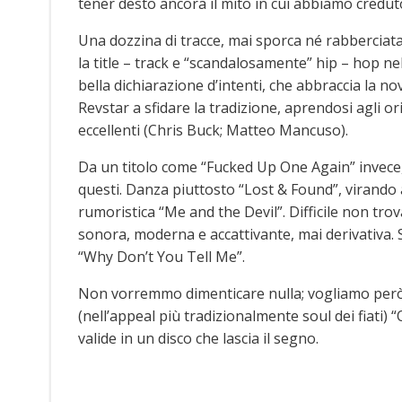
tener desto ancora il mito in cui abbiamo credut
Una dozzina di tracce, mai sporca né rabberciata,
la title – track e “scandalosamente” hip – hop nell
bella dichiarazione d’intenti, che abbraccia la 
Revstar a sfidare la tradizione, aprendosi agli o
eccellenti (Chris Buck; Matteo Mancuso).
Da un titolo come “Fucked Up One Again” invece, 
questi. Danza piuttosto “Lost & Found”, virando
rumoristica “Me and the Devil”. Difficile non tro
sonora, moderna e accattivante, mai derivativa. 
“Why Don’t You Tell Me”.
Non vorremmo dimenticare nulla; vogliamo però s
(nell’appeal più tradizionalmente soul dei fiati) “
valide in un disco che lascia il segno.