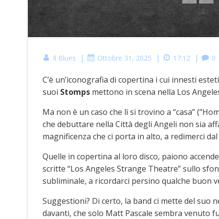
|
|
|
Il Blues
Ottobre 31, 2025
17:12
0
C’è un’iconografia di copertina i cui innesti este
suoi
Stomps
mettono in scena nella Los Angeles
Ma non è un caso che lì si trovino a “casa” (“Home”
che debuttare nella Città degli Angeli non sia affa
magnificenza che ci porta in alto, a redimerci dal
Quelle in copertina al loro disco, paiono accend
scritte “Los Angeles Strange Theatre” sullo sf
subliminale, a ricordarci persino qualche buon ve
Suggestioni? Di certo, la band ci mette del suo
davanti, che solo Matt Pascale sembra venuto fuo