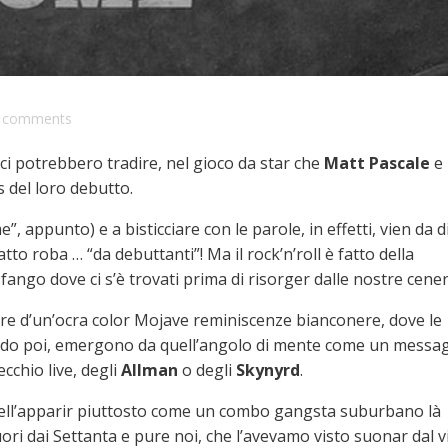
comments
tici potrebbero tradire, nel gioco da star che
Matt Pascale
e 
 del loro debutto.
, appunto) e a bisticciare con le parole, in effetti, vien da d
tto roba … “da debuttanti”! Ma il rock’n’roll è fatto della
 fango dove ci s’è trovati prima di risorger dalle nostre cener
ere d’un’ocra color Mojave reminiscenze bianconere, dove le
ondo poi, emergono da quell’angolo di mente come un messa
cchio live, degli
Allman
o degli
Skynyrd
.
 nell’apparir piuttosto come un combo gangsta suburbano là
ri dai Settanta e pure noi, che l’avevamo visto suonar dal v