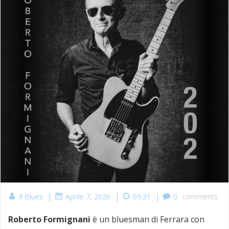
|
|
|
Il Blues
Aprile 7, 2026
09:31
0
comments
Roberto Formignani
è un bluesman di Ferrara con