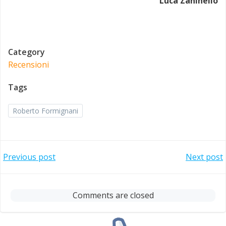
Luca Zaninello
Category
Recensioni
Tags
Roberto Formignani
Post
Post
Previous post
Next post
navigation
navigation
Comments are closed