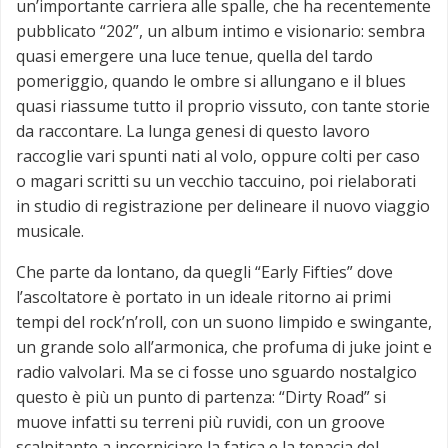
un’importante carriera alle spalle, che ha recentemente
pubblicato “202”, un album intimo e visionario: sembra
quasi emergere una luce tenue, quella del tardo
pomeriggio, quando le ombre si allungano e il blues
quasi riassume tutto il proprio vissuto, con tante storie
da raccontare. La lunga genesi di questo lavoro
raccoglie vari spunti nati al volo, oppure colti per caso
o magari scritti su un vecchio taccuino, poi rielaborati
in studio di registrazione per delineare il nuovo viaggio
musicale.
Che parte da lontano, da quegli “Early Fifties” dove
l’ascoltatore è portato in un ideale ritorno ai primi
tempi del rock’n’roll, con un suono limpido e swingante,
un grande solo all’armonica, che profuma di juke joint e
radio valvolari. Ma se ci fosse uno sguardo nostalgico
questo è più un punto di partenza: “Dirty Road” si
muove infatti su terreni più ruvidi, con un groove
scalpitante a incorniciare la fatica e la tenacia del