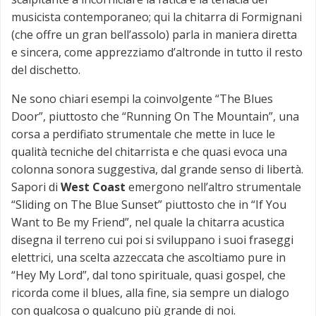
musicista contemporaneo; qui la chitarra di Formignani
(che offre un gran bell’assolo) parla in maniera diretta
e sincera, come apprezziamo d’altronde in tutto il resto
del dischetto.
Ne sono chiari esempi la coinvolgente “The Blues
Door”, piuttosto che “Running On The Mountain”, una
corsa a perdifiato strumentale che mette in luce le
qualità tecniche del chitarrista e che quasi evoca una
colonna sonora suggestiva, dal grande senso di libertà.
Sapori di
West Coast
emergono nell’altro strumentale
“Sliding on The Blue Sunset” piuttosto che in “If You
Want to Be my Friend”, nel quale la chitarra acustica
disegna il terreno cui poi si sviluppano i suoi fraseggi
elettrici, una scelta azzeccata che ascoltiamo pure in
“Hey My Lord”, dal tono spirituale, quasi gospel, che
ricorda come il blues, alla fine, sia sempre un dialogo
con qualcosa o qualcuno più grande di noi.