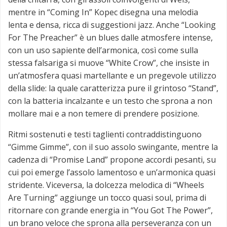
mentre in “Coming In” Kopec disegna una melodia
lenta e densa, ricca di suggestioni jazz. Anche “Looking
For The Preacher” è un blues dalle atmosfere intense,
con un uso sapiente dell’armonica, così come sulla
stessa falsariga si muove “White Crow”, che insiste in
un’atmosfera quasi martellante e un pregevole utilizzo
della slide: la quale caratterizza pure il grintoso “Stand”,
con la batteria incalzante e un testo che sprona a non
mollare mai e a non temere di prendere posizione.
Ritmi sostenuti e testi taglienti contraddistinguono
“Gimme Gimme”, con il suo assolo swingante, mentre la
cadenza di “Promise Land” propone accordi pesanti, su
cui poi emerge l’assolo lamentoso e un’armonica quasi
stridente. Viceversa, la dolcezza melodica di “Wheels
Are Turning” aggiunge un tocco quasi soul, prima di
ritornare con grande energia in “You Got The Power”,
un brano veloce che sprona alla perseveranza con un