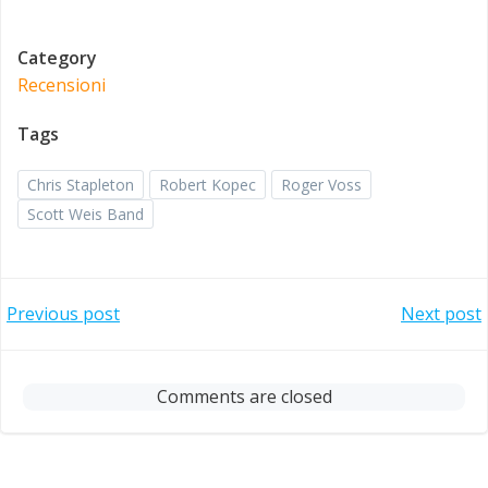
Category
Recensioni
Tags
Chris Stapleton
Robert Kopec
Roger Voss
Scott Weis Band
Post
Post
Previous post
Next post
navigation
navigation
Comments are closed