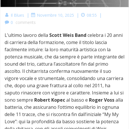
|
|
|
Il Blues
Novembre 10, 2025
08:55
0
comments
L’ultimo lavoro della
Scott Weis Band
celebra i 20 anni
di carriera della formazione, come il titolo lascia
facilmente intuire: la loro maturità artistica con la
potenza musicale, che da sempre è parte integrante del
sound del trio, cattura l’ascoltatore fin dal primo
ascolto. Il chitarrista conferma nuovamente il suo
vigore vocale e strumentale, consolidando una carriera
che, dopo una grave frattura al collo nel 2011, ha
saputo rinascere con vigore e carattere. Insieme a lui si
sono sempre
Robert Kopec
al basso e
Roger Voss
alla
batteria, che assicurano l’ottimo equilibrio in ognuna
delle 11 tracce, che si riscontra fin dall’iniziale “My My
Love”: qui la profondità da basso sostiene la potenza
della chitarra, con gli assoli coinvolgenti di Weis,