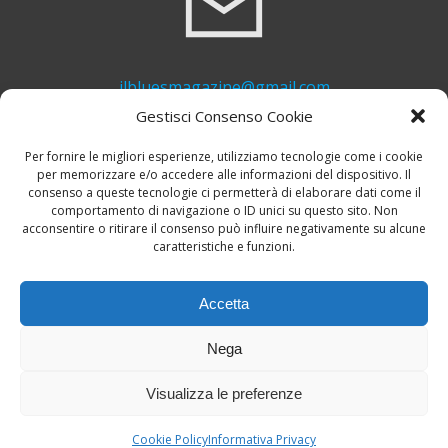
ilbluesmagazine@gmail.com
Gestisci Consenso Cookie
Per fornire le migliori esperienze, utilizziamo tecnologie come i cookie
per memorizzare e/o accedere alle informazioni del dispositivo. Il
consenso a queste tecnologie ci permetterà di elaborare dati come il
comportamento di navigazione o ID unici su questo sito. Non
acconsentire o ritirare il consenso può influire negativamente su alcune
caratteristiche e funzioni.
+39 339 748 6635
Accetta
Nega
Visualizza le preferenze
© 2026 Il Blues Magazine. Powered by
A-Z Blues
Cookie Policy
Informativa Privacy