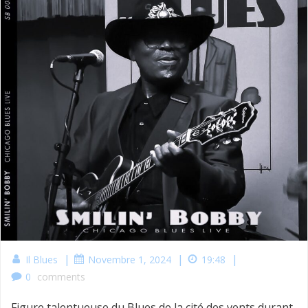
|
|
|
Il Blues
Novembre 1, 2024
19:48
0
comments
Figure talentueuse du Blues de la cité des vents durant