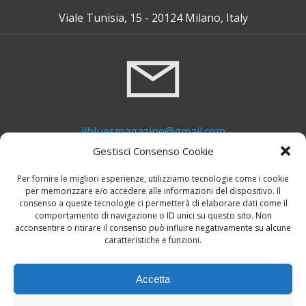
Viale Tunisia, 15 - 20124 Milano, Italy
ilbluesmagazine@gmail.com
Gestisci Consenso Cookie
Per fornire le migliori esperienze, utilizziamo tecnologie come i cookie
per memorizzare e/o accedere alle informazioni del dispositivo. Il
consenso a queste tecnologie ci permetterà di elaborare dati come il
comportamento di navigazione o ID unici su questo sito. Non
acconsentire o ritirare il consenso può influire negativamente su alcune
caratteristiche e funzioni.
+39 339 748 6635
Accetta