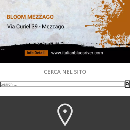
CERCA NEL SITO
Search
for: