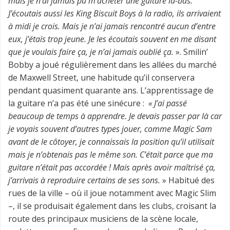
mais je n’ai jamais pu m’acheter une guitare là-bas.
J’écoutais aussi les King Biscuit Boys à la radio, ils arrivaient
à midi je crois. Mais je n’ai jamais rencontré aucun d’entre
eux, j’étais trop jeune. Je les écoutais souvent en me disant
que je voulais faire ça, je n’ai jamais oublié ça.
». Smilin’
Bobby a joué régulièrement dans les allées du marché
de Maxwell Street, une habitude qu’il conservera
pendant quasiment quarante ans. L’apprentissage de
la guitare n’a pas été une sinécure :
«
J’ai passé
beaucoup de temps à apprendre. Je devais passer par là car
je voyais souvent d’autres types jouer, comme Magic Sam
avant de le côtoyer, je connaissais la position qu’il utilisait
mais je n’obtenais pas le même son. C’était parce que ma
guitare n’était pas accordée ! Mais après avoir maîtrisé ça,
j’arrivais à reproduire certains de ses sons.
» Habitué des
rues de la ville – où il joue notamment avec Magic Slim
–, il se produisait également dans les clubs, croisant la
route des principaux musiciens de la scène locale,