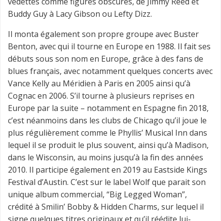
vedettes comme figures obscures, de Jimmy Reed et
Buddy Guy à Lacy Gibson ou Lefty Dizz.
Il monta également son propre groupe avec Buster
Benton, avec qui il tourne en Europe en 1988. Il fait ses
débuts sous son nom en Europe, grâce à des fans de
blues français, avec notamment quelques concerts avec
Vance Kelly au Méridien à Paris en 2005 ainsi qu’à
Cognac en 2006. S’il tourne à plusieurs reprises en
Europe par la suite – notamment en Espagne fin 2018,
c’est néanmoins dans les clubs de Chicago qu’il joue le
plus régulièrement
comme le Phyllis’ Musical Inn dans
lequel il se produit le plus souvent, ainsi qu’à Madison,
dans le Wisconsin, au moins jusqu’à la fin des années
2010.
Il participe également en 2019 au Eastside Kings
Festival d’Austin. C’est sur le label Wolf que parait son
unique album commercial, “Big Legged Woman”,
crédité à Smilin’ Bobby & Hidden Charms, sur lequel il
signe quelques titres originaux et qu’il réédite lui-