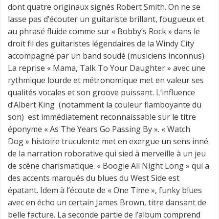
dont quatre originaux signés Robert Smith. On ne se
lasse pas d’écouter un guitariste brillant, fougueux et
au phrasé fluide comme sur « Bobby’s Rock » dans le
droit fil des guitaristes légendaires de la Windy City
accompagné par un band soudé (musiciens inconnus).
La reprise « Mama, Talk To Your Daughter » avec une
rythmique lourde et métronomique met en valeur ses
qualités vocales et son groove puissant. L’influence
d’Albert King (notamment la couleur flamboyante du
son) est immédiatement reconnaissable sur le titre
éponyme « As The Years Go Passing By ». « Watch
Dog » histoire truculente met en exergue un sens inné
de la narration roborative qui sied à merveille à un jeu
de scène charismatique. « Boogie All Night Long » qui a
des accents marqués du blues du West Side est
épatant. Idem à l’écoute de « One Time », funky blues
avec en écho un certain James Brown, titre dansant de
belle facture. La seconde partie de l’album comprend