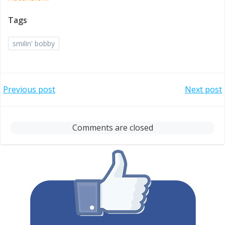
Tags
smilin' bobby
Post
Post
Previous post
Next post
navigation
navigation
Comments are closed