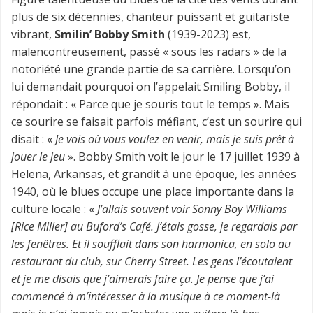
plus de six décennies, chanteur puissant et guitariste
vibrant,
Smilin’ Bobby Smith
(1939-2023) est,
malencontreusement, passé « sous les radars » de la
notoriété une grande partie de sa carrière. Lorsqu’on
lui demandait pourquoi on l’appelait Smiling Bobby, il
répondait : « Parce que je souris tout le temps ». Mais
ce sourire se faisait parfois méfiant, c’est un sourire qui
disait : «
Je vois où vous voulez en venir, mais je suis prêt à
jouer le jeu
». Bobby Smith voit le jour le 17 juillet 1939 à
Helena, Arkansas, et grandit à une époque, les années
1940, où le blues occupe une place importante dans la
culture locale : «
J’allais souvent voir Sonny Boy Williams
[Rice Miller] au Buford’s Café. J’étais gosse, je regardais par
les fenêtres. Et il soufflait dans son harmonica, en solo au
restaurant du club, sur Cherry Street. Les gens l’écoutaient
et je me disais que j’aimerais faire ça. Je pense que j’ai
commencé à m’intéresser à la musique à ce moment-là