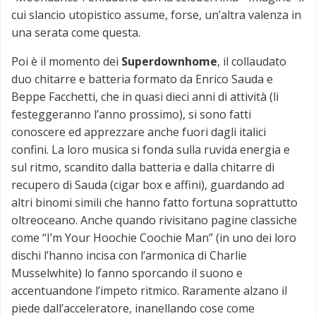
cui slancio utopistico assume, forse, un’altra valenza in
una serata come questa.
Poi è il momento dei
Superdownhome
, il collaudato
duo chitarre e batteria formato da Enrico Sauda e
Beppe Facchetti, che in quasi dieci anni di attività (li
festeggeranno l’anno prossimo), si sono fatti
conoscere ed apprezzare anche fuori dagli italici
confini. La loro musica si fonda sulla ruvida energia e
sul ritmo, scandito dalla batteria e dalla chitarre di
recupero di Sauda (cigar box e affini), guardando ad
altri binomi simili che hanno fatto fortuna soprattutto
oltreoceano. Anche quando rivisitano pagine classiche
come “I’m Your Hoochie Coochie Man” (in uno dei loro
dischi l’hanno incisa con l’armonica di Charlie
Musselwhite) lo fanno sporcando il suono e
accentuandone l’impeto ritmico. Raramente alzano il
piede dall’acceleratore, inanellando cose come