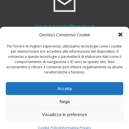
ilbluesmagazine@gmail.com
Gestisci Consenso Cookie
Per fornire le migliori esperienze, utilizziamo tecnologie come i cookie
per memorizzare e/o accedere alle informazioni del dispositivo. Il
consenso a queste tecnologie ci permetterà di elaborare dati come il
comportamento di navigazione o ID unici su questo sito. Non
acconsentire o ritirare il consenso può influire negativamente su alcune
caratteristiche e funzioni.
+39 339 748 6635
Accetta
Nega
Visualizza le preferenze
© 2026 Il Blues Magazine. Powered by
A-Z Blues
Cookie Policy
Informativa Privacy