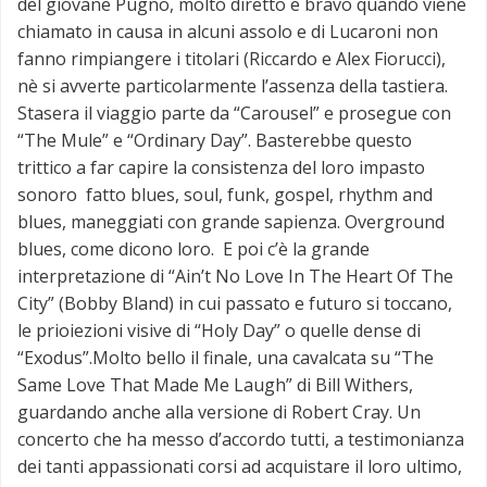
del giovane Pugno, molto diretto e bravo quando viene
chiamato in causa in alcuni assolo e di Lucaroni non
fanno rimpiangere i titolari (Riccardo e Alex Fiorucci),
nè si avverte particolarmente l’assenza della tastiera.
Stasera il viaggio parte da “Carousel” e prosegue con
“The Mule” e “Ordinary Day”. Basterebbe questo
trittico a far capire la consistenza del loro impasto
sonoro fatto blues, soul, funk, gospel, rhythm and
blues, maneggiati con grande sapienza. Overground
blues, come dicono loro. E poi c’è la grande
interpretazione di “Ain’t No Love In The Heart Of The
City” (Bobby Bland) in cui passato e futuro si toccano,
le prioiezioni visive di “Holy Day” o quelle dense di
“Exodus”.Molto bello il finale, una cavalcata su “The
Same Love That Made Me Laugh” di Bill Withers,
guardando anche alla versione di Robert Cray. Un
concerto che ha messo d’accordo tutti, a testimonianza
dei tanti appassionati corsi ad acquistare il loro ultimo,