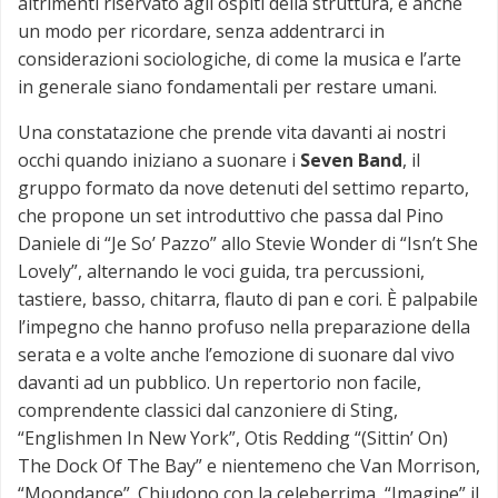
altrimenti riservato agli ospiti della struttura, è anche
un modo per ricordare, senza addentrarci in
considerazioni sociologiche, di come la musica e l’arte
in generale siano fondamentali per restare umani.
Una constatazione che prende vita davanti ai nostri
occhi quando iniziano a suonare i
Seven Band
, il
gruppo formato da nove detenuti del settimo reparto,
che propone un set introduttivo che passa dal Pino
Daniele di “Je So’ Pazzo” allo Stevie Wonder di “Isn’t She
Lovely”, alternando le voci guida, tra percussioni,
tastiere, basso, chitarra, flauto di pan e cori. È palpabile
l’impegno che hanno profuso nella preparazione della
serata e a volte anche l’emozione di suonare dal vivo
davanti ad un pubblico. Un repertorio non facile,
comprendente classici dal canzoniere di Sting,
“Englishmen In New York”, Otis Redding “(Sittin’ On)
The Dock Of The Bay” e nientemeno che Van Morrison,
“Moondance”. Chiudono con la celeberrima “Imagine” il