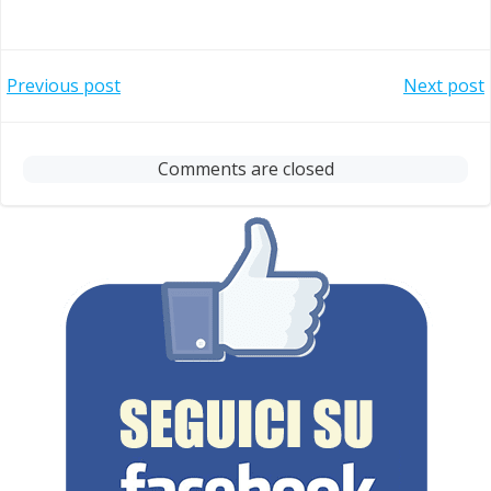
Post
Post
Previous post
Next post
navigation
navigation
Comments are closed