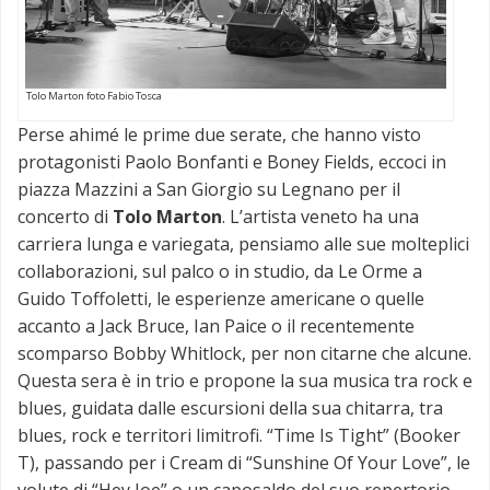
Tolo Marton foto Fabio Tosca
Perse ahimé le prime due serate, che hanno visto
protagonisti Paolo Bonfanti e Boney Fields, eccoci in
piazza Mazzini a San Giorgio su Legnano per il
concerto di
Tolo Marton
. L’artista veneto ha una
carriera lunga e variegata, pensiamo alle sue molteplici
collaborazioni, sul palco o in studio, da Le Orme a
Guido Toffoletti, le esperienze americane o quelle
accanto a Jack Bruce, Ian Paice o il recentemente
scomparso Bobby Whitlock, per non citarne che alcune.
Questa sera è in trio e propone la sua musica tra rock e
blues, guidata dalle escursioni della sua chitarra, tra
blues, rock e territori limitrofi. “Time Is Tight” (Booker
T), passando per i Cream di “Sunshine Of Your Love”, le
volute di “Hey Joe” o un caposaldo del suo repertorio