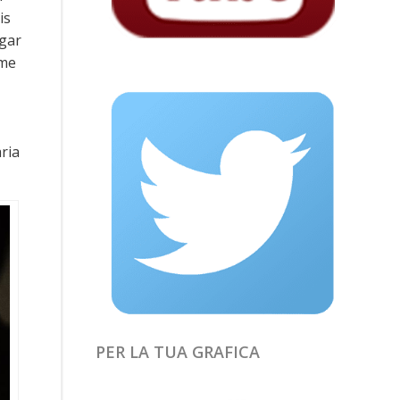
is
ugar
ome
aria
PER LA TUA GRAFICA