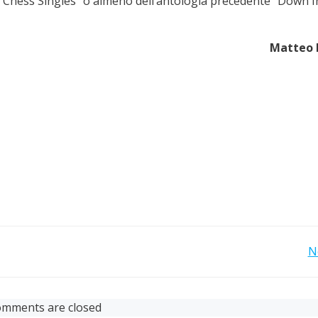
Chess Singles” o almeno dell’antologia precedente “Down I
Matteo 
Post
N
navigation
mments are closed