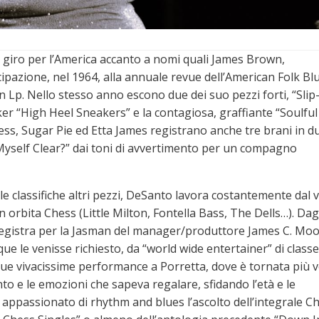
in giro per l’America accanto a nomi quali James Brown,
pazione, nel 1964, alla annuale revue dell’American Folk Bl
n un Lp. Nello stesso anno escono due dei suo pezzi forti, “Slip
er “High Heel Sneakers” e la contagiosa, graffiante “Soulful
s, Sugar Pie ed Etta James registrano anche tre brani in du
yself Clear?” dai toni di avvertimento per un compagno
lle classifiche altri pezzi, DeSanto lavora costantemente dal v
in orbita Chess (Little Milton, Fontella Bass, The Dells…). Dag
registra per la Jasman del manager/produttore James C. Moo
que le venisse richiesto, da “world wide entertainer” di classe
 sue vivacissime performance a Porretta, dove è tornata più v
o e le emozioni che sapeva regalare, sfidando l’età e le
i appassionato di rhythm and blues l’ascolto dell’integrale C