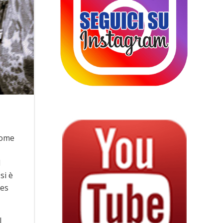
nome
d
si è
ues
l