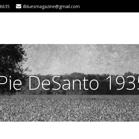
 6635
ilbluesmagazine@gmail.com
Pie DeSanto 19