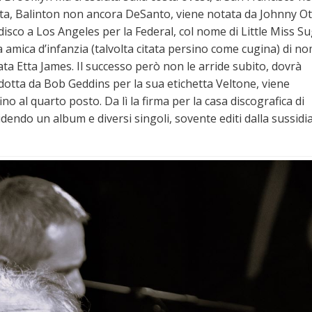
erita, Balinton non ancora DeSanto, viene notata da Johnny Ot
 disco a Los Angeles per la Federal, col nome di Little Miss S
a amica d’infanzia (talvolta citata persino come cugina) di n
ta Etta James. Il successo però non le arride subito, dovrà
otta da Bob Geddins per la sua etichetta Veltone, viene
ino al quarto posto. Da lì la firma per la casa discografica di
idendo un album e diversi singoli, sovente editi dalla sussidi