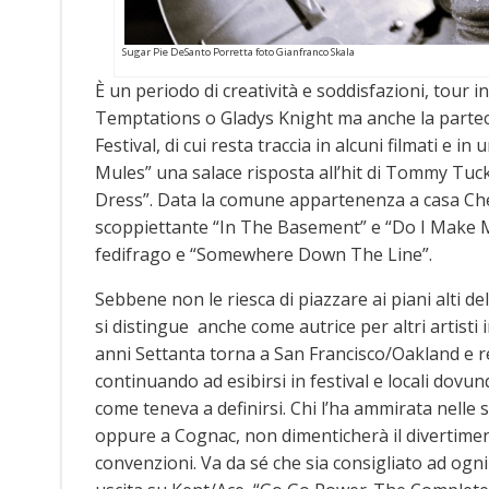
Sugar Pie DeSanto Porretta foto Gianfranco Skala
È un periodo di creatività e soddisfazioni, tour 
Temptations o Gladys Knight ma anche la parteci
Festival, di cui resta traccia in alcuni filmati e i
Mules” una salace risposta all’hit di Tommy Tuck
Dress”. Data la comune appartenenza a casa Ches
scoppiettante “In The Basement” e “Do I Make M
fedifrago e “Somewhere Down The Line”.
Sebbene non le riesca di piazzare ai piani alti de
si distingue anche come autrice per altri artisti 
anni Settanta torna a San Francisco/Oakland e 
continuando ad esibirsi in festival e locali dovun
come teneva a definirsi. Chi l’ha ammirata nelle
oppure a Cognac, non dimenticherà il divertiment
convenzioni. Va da sé che sia consigliato ad ogn