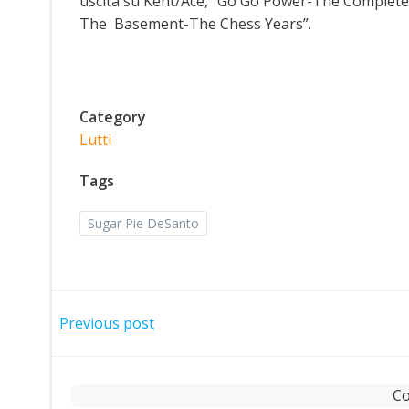
uscita su Kent/Ace, “Go Go Power-The Complete 
The Basement-The Chess Years”.
Category
Lutti
Tags
Sugar Pie DeSanto
Post
Previous post
navigation
Co