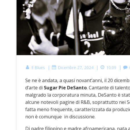
|
|
|
Il Blues
Dicembre 27, 2024
10:09
Se ne è andata, a quasi novant’anni, il 20 dice
d’arte di
Sugar Pie DeSanto
. Cantante di talen
malgrado la corporatura minuta, DeSanto è stata
alcune notevoli pagine di R&B, soprattutto nei Ses
fatta meno frequente, caratterizzata da produzio
non è comunque in discussione.
Di padre filippino e madre afroamericana, nata a