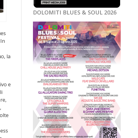
DOLOMITI BLUES & SOUL 2026
ues
-In
o, la
ivo e
li
re,
,
olte
hess