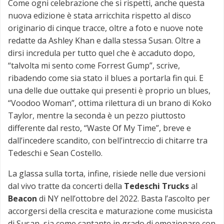
Come ogni celebrazione che si rispetti, anche questa
nuova edizione è stata arricchita rispetto al disco
originario di cinque tracce, oltre a foto e nuove note
redatte da Ashley Khan e dalla stessa Susan. Oltre a
dirsi incredula per tutto quel che è accaduto dopo,
“talvolta mi sento come Forrest Gump”, scrive,
ribadendo come sia stato il blues a portarla fin qui. E
una delle due outtake qui presenti è proprio un blues,
“Voodoo Woman”, ottima rilettura di un brano di Koko
Taylor, mentre la seconda è un pezzo piuttosto
differente dal resto, “Waste Of My Time”, breve e
dall’incedere scandito, con bell’intreccio di chitarre tra
Tedeschi e Sean Costello.
La glassa sulla torta, infine, risiede nelle due versioni
dal vivo tratte da concerti della
Tedeschi Trucks
al
Beacon
di NY nell’ottobre del 2022. Basta l’ascolto per
accorgersi della crescita e maturazione come musicista
di Susan, sia come cantante in grado di emozionare con