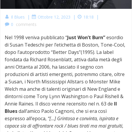
|
|
|
Il Blues
Ottobre 12, 2023
18:18
0
comments
Nel 1998 veniva pubblicato “
Just Won’t Burn”
esordio
di Susan Tedeschi per l’etichetta di Boston, Tone-Cool,
dopo l’autoprodotto “Better Days”(1995). La label
fondata da Richard Rosenblatt, attiva dalla metà degli
anni Ottanta al 2006, ha lasciato il segno con
produzioni di artisti emergenti, potremmo citare, oltre
a Susan, i North Mississippi Allstars o Monster Mike
Welch ma anche di talenti originari di New England e
dintorni come Tony Lynn Washington o Paul Rishell &
Annie Raines. Il disco venne recensito nel n. 63 de
Il
Blues
dall’amico Paolo Cagnoni, che si era così
espresso all’epoca,
“[…] Grintosa e convinta, ispirata e
capace sia di affrontare rock / blues tirati ma mai gratuiti,