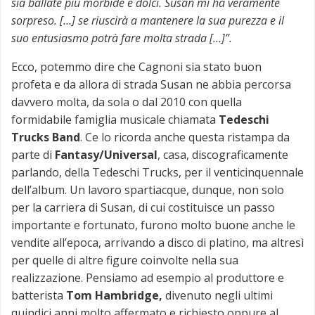
sia ballate più morbide e dolci. Susan mi ha veramente
sorpreso. […] se riuscirà a mantenere la sua purezza e il
suo entusiasmo potrà fare molta strada […]”.
Ecco, potemmo dire che Cagnoni sia stato buon
profeta e da allora di strada Susan ne abbia percorsa
davvero molta, da sola o dal 2010 con quella
formidabile famiglia musicale chiamata
Tedeschi
Trucks Band
. Ce lo ricorda anche questa ristampa da
parte di
Fantasy/Universal
, casa, discograficamente
parlando, della Tedeschi Trucks, per il venticinquennale
dell’album. Un lavoro spartiacque, dunque, non solo
per la carriera di Susan, di cui costituisce un passo
importante e fortunato, furono molto buone anche le
vendite all’epoca, arrivando a disco di platino, ma altresì
per quelle di altre figure coinvolte nella sua
realizzazione. Pensiamo ad esempio al produttore e
batterista
Tom Hambridge,
divenuto negli ultimi
quindici anni molto affermato e richiesto oppure al