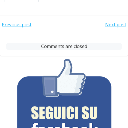
Post
Post
Previous post
Next post
navigation
navigation
Comments are closed