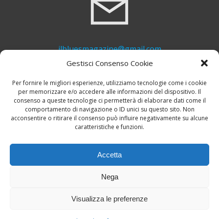
ilbluesmagazine@gmail.com
Gestisci Consenso Cookie
Per fornire le migliori esperienze, utilizziamo tecnologie come i cookie
per memorizzare e/o accedere alle informazioni del dispositivo. Il
consenso a queste tecnologie ci permetterà di elaborare dati come il
comportamento di navigazione o ID unici su questo sito. Non
acconsentire o ritirare il consenso può influire negativamente su alcune
caratteristiche e funzioni.
+39 339 748 6635
Accetta
Nega
Visualizza le preferenze
© 2026 Il Blues Magazine. Powered by
A-Z Blues