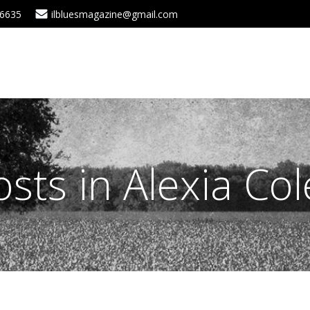
 6635
ilbluesmagazine@gmail.com
osts in Alexia Col