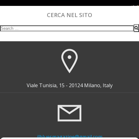
CERCA NEL SITO
Search
for:
Viale Tunisia, 15 - 20124 Milano, Italy
ilbluesmagazine@gmail.com