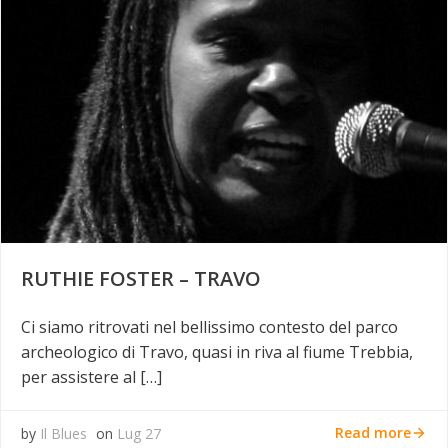
RUTHIE FOSTER – TRAVO
Ci siamo ritrovati nel bellissimo contesto del parco
archeologico di Travo, quasi in riva al fiume Trebbia,
per assistere al […]
Read more
by
Il Blues
on
Lug 27